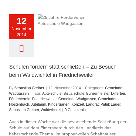
12
November
2014
Schulen fördern statt schließen – Zu Besuch
beim Waldwichtel in Friedrichweiler
By
Sebastian Greiber
|
12. November 2014
|
Categories:
Gemeinde
Wadgassen
|
Tags:
Abteischule
,
Bisttalschule
,
Bürgermeister
,
Differten
,
Förderverein
,
Friedrichweiler
,
Gemeinde Wadgassen
,
Gemeinderat
,
Hostenbach
,
Jubiläum
,
Kindergarten
,
Konzert
,
Landrat
,
Patrik Lauer
,
Sebastian Greiber
,
Waldwichtel
|
0 Comments
Auch in dieser Woche war die bevorstehende Schließung der
Schule auf dem Eimersberg durch den Landkreis das
beherrschende Thema. Im proppenvollen Schaffhauser