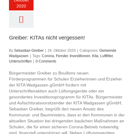
Oktober
2020
Greiber: KITAs nicht vergessen!
By
Sebastian Greiber
|
26. Oktober 2020
|
Categories:
Gemeinde
Wadgassen
|
Tags:
Corona
,
Fenster
,
Investitionen
,
Kita
,
Luftfilter
,
Unterschriften
|
0 Comments
Bürgermeister Greiber zu Bouillons neuen
Förderprogrammen für Schulen Erzieherinnen und Erzieher
der KITA Wadgassen gGmbH fordern mit
Unterschriftenaktion auch Lüftungsgeräte oder ein
gesondertes Investitionsprogramm für KITAs. Bürgermeister
und Aufsichtsratsvorsitzender der KITA Wadgassen gGmbH,
Sebastian Greiber, begrüßt den neuen Ansatz des
Kommunal- und Bauministers, dass er den Kommunen in der
aktuellen Situation bei dringenden baulichen Maßnahmen an
Schulen, die für einen sicheren Corona-Betrieb notwendig
sind, finanziell unterstützen will. Neben Lüftungsgeräten