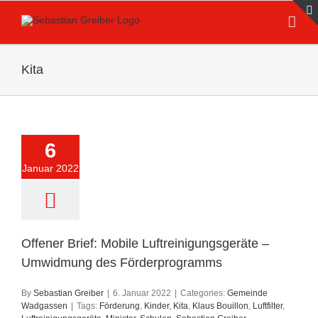
Skip
to
content
Kita
6
Januar 2022
Offener Brief: Mobile Luftreinigungsgeräte –
Umwidmung des Förderprogramms
By
Sebastian Greiber
|
6. Januar 2022
|
Categories:
Gemeinde
Wadgassen
|
Tags:
Förderung
,
Kinder
,
Kita
,
Klaus Bouillon
,
Luftfilter
,