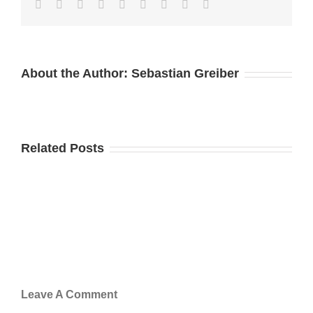
Facebook
Twitter
LinkedIn
Reddit
Google+
Tumblr
Pinterest
Vk
Email
About the Author:
Sebastian Greiber
Related Posts
Leave A Comment