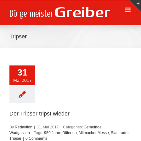
Skip
to
content
Tripser
31
Mai 2017
Der Tripser tripst wieder
By
Redaktion
|
31. Mai 2017
|
Categories:
Gemeinde
Wadgassen
|
Tags:
950 Jahre Differten
,
Mitmacher Messe
,
Stadtradeln
,
Tripser
|
0 Comments