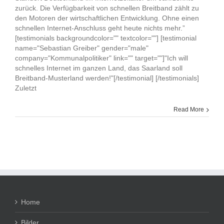
zurück. Die Verfügbarkeit von schnellen Breitband zählt zu
den Motoren der wirtschaftlichen Entwicklung. Ohne einen
schnellen Internet-Anschluss geht heute nichts mehr.”
[testimonials backgroundcolor="" textcolor=""] [testimonial
name="Sebastian Greiber" gender="male"
company="Kommunalpolitiker" link="" target=""]"Ich will
schnelles Internet im ganzen Land, das Saarland soll
Breitband-Musterland werden!"[/testimonial] [/testimonials]
Zuletzt
Read More
Home
Bilder