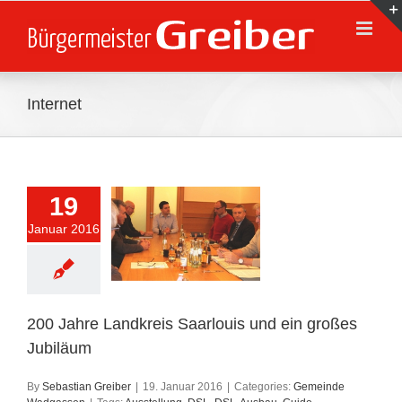
Skip
to
content
Internet
19
Januar 2016
200 Jahre Landkreis Saarlouis und ein großes
Jubiläum
By
Sebastian Greiber
|
19. Januar 2016
|
Categories:
Gemeinde