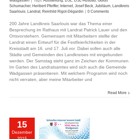
Wadgassen
|
Tags:
Ausstellung
,
DSL
,
DSL-Ausbau
,
Guido
Schumacher
,
Heribert Pfeiffer
,
Internet
,
Josef Beck
,
Jubiläum
,
Landkreis
Saarlouis
,
Landrat
,
Reinhild Rigot-Dégardin
|
0 Comments
200 Jahre Landkreis Saarlouis war das Thema einer
Besprechung im Rathaus mit Landrat Patrick Lauer und den
Ortsvorstehern. Gemeinsam mit Mitarbeitern stellte der
Landrat einen Entwurf für die Festfeierlichkeiten in der
Kreisstadt am 16. und 17. Juli vor. Dabei sollen auch alle
Städte und Gemeinden des Landkreises mit eingebunden
werden. Der Samstag steht ganz im Zeichen der Kommunen.
Im Garten des Landratsamtes wird sich auch die Gemeinde
Wadgassen präsentieren. Mit welchem Programm wird noch
nicht verraten, aber meine Mitarbeiter und
Read More
15
Dezember
2015