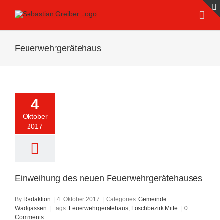
Skip
to
content
Feuerwehrgerätehaus
4
Oktober
2017
Einweihung des neuen Feuerwehrgerätehauses
By
Redaktion
|
4. Oktober 2017
|
Categories:
Gemeinde
Wadgassen
|
Tags:
Feuerwehrgerätehaus
,
Löschbezirk Mitte
|
0
Comments