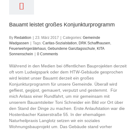
Bauamt leistet großes Konjunkturprogramm
By
Redaktion
|
23. März 2017
|
Categories:
Gemeinde
Wadgassen
|
Tags:
Caritas-Sozialstation
,
DRK Schaffhausen
,
Feuerwehrgerätehaus
,
Gebundene Ganztagsschule
,
KITA
Sonnenschein
|
0 Comments
Während in den Medien bei öffentlichen Bauprojekten derzeit
oft vom Ludwigspark oder dem HTW-Gebäude gesprochen
wird leistet unser Bauamt derzeit ein großes
Konjunkturprogramm für unsere Gemeinde. Überall wird
gefliest, gegipst, gemauert, verputzt und gestemmt. Für
mich Anlass einer Rundfahrt, um mir gemeinsam mit
unserem Bauamtsleiter Toni Schneider ein Bild vor Ort über
den Stand der Dinge zu machen. Erste Anlaufstation war die
Hostenbacher Kaiserstraße 55. In der ehemaligen
Naturheilpraxis Langlotz setzen wir ein soziales
Wohnungsbauprojekt um. Das Gebäude stand vorher